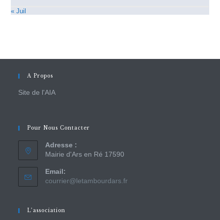
« Juil
A Propos
Site de l'AIA
Pour Nous Contacter
Adresse :
Mairie d'Ars en Ré 17590
Email:
courrier@letambourdars.fr
L’association