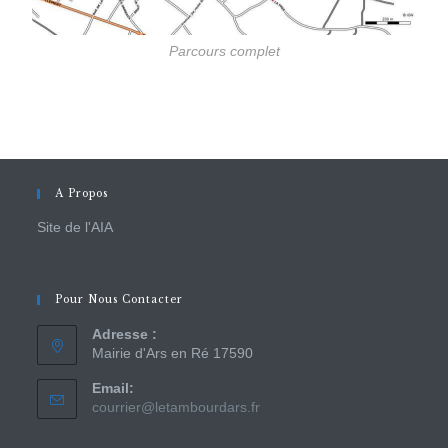
Parcours complet
A Propos
Site de l'AIA
Pour Nous Contacter
Adresse :
Mairie d'Ars en Ré 17590
Email:
courrier@letambourdars.fr