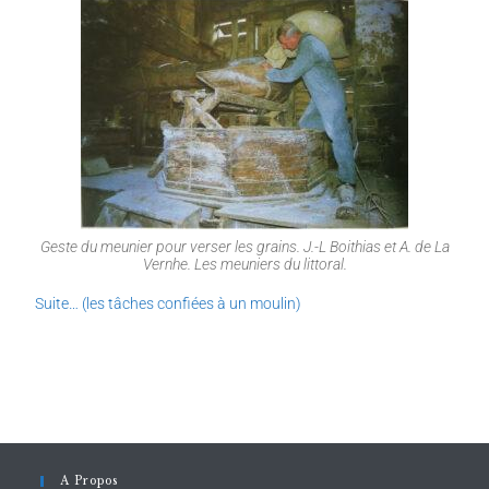
Geste du meunier pour verser les grains. J.-L Boithias et A. de La
Vernhe. Les meuniers du littoral.
Suite… (les tâches confiées à un moulin)
A Propos