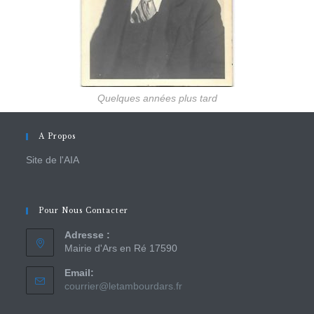
Quelques années plus tard
A Propos
Site de l'AIA
Pour Nous Contacter
Adresse :
Mairie d'Ars en Ré 17590
Email:
courrier@letambourdars.fr