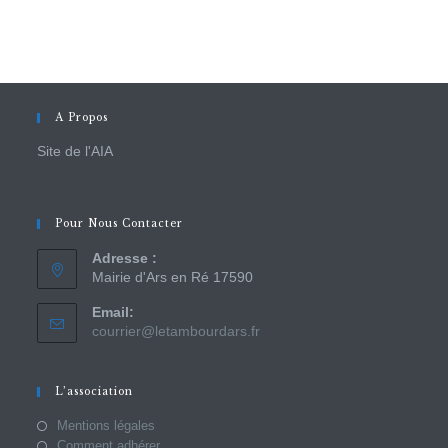
A Propos
Site de l'AIA
Pour Nous Contacter
Adresse :
Mairie d'Ars en Ré 17590
Email:
courrier@letambourdars.fr
L’association
Mentions légales
Comment adhérer