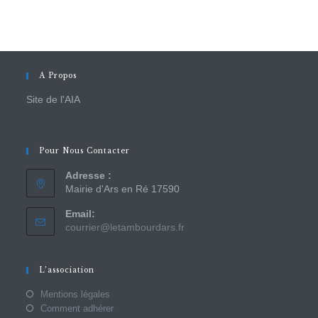
A Propos
Site de l'AIA
Pour Nous Contacter
Adresse :
Mairie d'Ars en Ré 17590
Email:
courrier@letambourdars.fr
L’association
Mentions légales
Comment adhérer