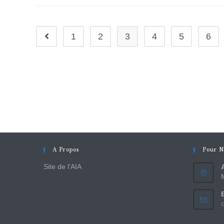
1
2
3
4
5
6
A Propos
Pour N
Site de l'AIA