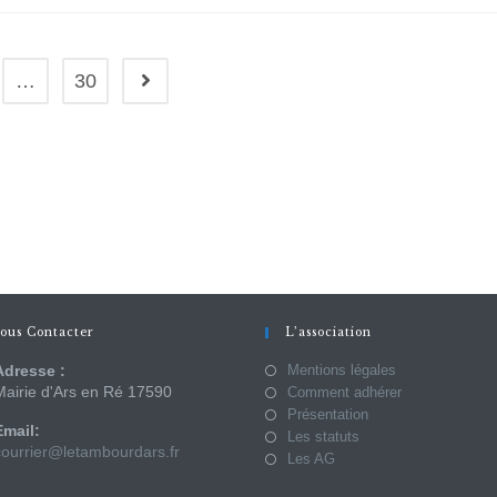
…
30
ous Contacter
L’association
Adresse :
Mentions légales
Mairie d'Ars en Ré 17590
Comment adhérer
Présentation
Email:
Les statuts
courrier@letambourdars.fr
Les AG