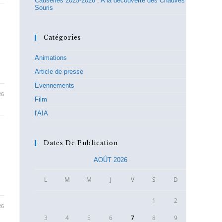
Causeries 2025-2026 : A la découverte des Chauves
Souris
Catégories
Animations
Article de presse
Evennements
26
Film
l'AIA
Dates De Publication
AOÛT 2026
L
M
M
J
V
S
D
1
2
26
3
4
5
6
7
8
9