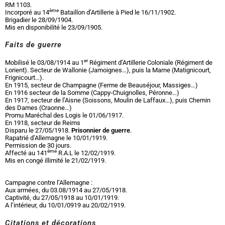
RM 1103.
ème
Incorporé au 14
Bataillon d’Artillerie à Pied le 16/11/1902.
Brigadier le 28/09/1904.
Mis en disponibilité le 23/09/1905.
Faits de guerre
er
Mobilisé le 03/08/1914 au 1
Régiment d’Artillerie Coloniale (Régiment de
Lorient). Secteur de Wallonie (Jamoignes…), puis la Marne (Matignicourt,
Frignicourt…).
En 1915, secteur de Champagne (Ferme de Beauséjour, Massiges…)
En 1916 secteur de la Somme (Cappy-Chuignolles, Péronne…)
En 1917, secteur de l’Aisne (Soissons, Moulin de Laffaux…), puis Chemin
des Dames (Craonne…)
Promu Maréchal des Logis le 01/06/1917.
En 1918, secteur de Reims
Disparu le 27/05/1918.
Prisonnier de guerre
.
Rapatrié d’Allemagne le 10/01/1919.
Permission de 30 jours.
ème
Affecté au 141
R.A.L le 12/02/1919.
Mis en congé illimité le 21/02/1919.
Campagne contre l’Allemagne :
Aux armées, du 03.08/1914 au 27/05/1918.
Captivité, du 27/05/1918 au 10/01/1919.
A l’intérieur, du 10/01/0919 au 20/02/1919.
Citations et décorations