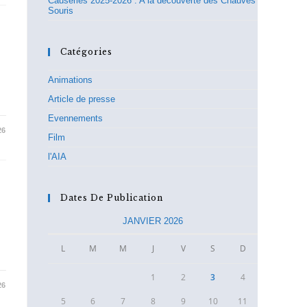
Causeries 2025-2026 : A la découverte des Chauves
Souris
Catégories
Animations
Article de presse
Evennements
26
Film
l'AIA
Dates De Publication
JANVIER 2026
L
M
M
J
V
S
D
1
2
3
4
26
5
6
7
8
9
10
11