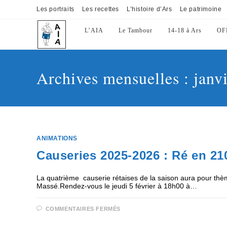
Les portraits
Les recettes
L’histoire d’Ars
Le patrimoine
L’AIA
Le Tambour
14-18 à Ars
OF
Archives mensuelles : janv
ANIMATIONS
Causeries 2025-2026 : Ré en 2100
La quatrième causerie rétaises de la saison aura pour thème
Massé.Rendez-vous le jeudi 5 février à 18h00 à…
COMMENTAIRES FERMÉS