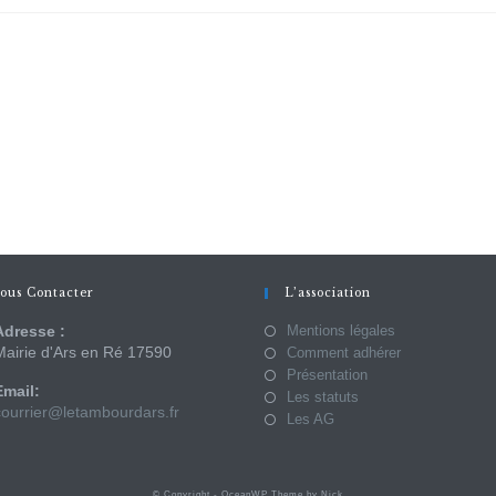
ous Contacter
L’association
Adresse :
Mentions légales
Mairie d'Ars en Ré 17590
Comment adhérer
Présentation
Email:
Les statuts
courrier@letambourdars.fr
Les AG
© Copyright - OceanWP Theme by Nick