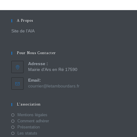
A Propos
Site de l'AIA
Pour Nous Contacter
Adresse :
Mairie d'Ars en Ré 17590
Email:
courrier@letambourdars.fr
L’association
Mentions légales
Comment adhérer
Présentation
Les statuts