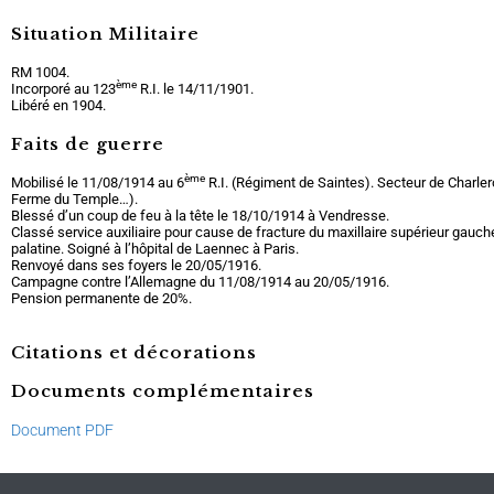
Situation Militaire
RM 1004.
ème
Incorporé au 123
R.I. le 14/11/1901.
Libéré en 1904.
Faits de guerre
ème
Mobilisé le 11/08/1914 au 6
R.I. (Régiment de Saintes). Secteur de Charlero
Ferme du Temple…).
Blessé d’un coup de feu à la tête le 18/10/1914 à Vendresse.
Classé service auxiliaire pour cause de fracture du maxillaire supérieur gauch
palatine. Soigné à l’hôpital de Laennec à Paris.
Renvoyé dans ses foyers le 20/05/1916.
Campagne contre l’Allemagne du 11/08/1914 au 20/05/1916.
Pension permanente de 20%.
Citations et décorations
Documents complémentaires
Document PDF