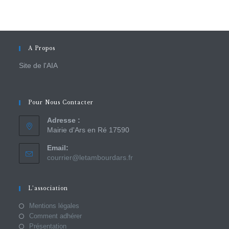
A Propos
Site de l'AIA
Pour Nous Contacter
Adresse :
Mairie d'Ars en Ré 17590
Email:
courrier@letambourdars.fr
L’association
Mentions légales
Comment adhérer
Présentation