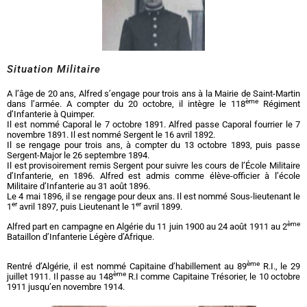
Situation Militaire
A l’âge de 20 ans, Alfred s’engage pour trois ans à la Mairie de Saint-Martin
ème
dans l’armée. A compter du 20 octobre, il intègre le 118
Régiment
d’Infanterie à Quimper.
Il est nommé Caporal le 7 octobre 1891. Alfred passe Caporal fourrier le 7
novembre 1891. Il est nommé Sergent le 16 avril 1892.
Il se rengage pour trois ans, à compter du 13 octobre 1893, puis passe
Sergent-Major le 26 septembre 1894.
Il est provisoirement remis Sergent pour suivre les cours de l’École Militaire
d’Infanterie, en 1896. Alfred est admis comme élève-officier à l’école
Militaire d’Infanterie au 31 août 1896.
Le 4 mai 1896, il se rengage pour deux ans. Il est nommé Sous-lieutenant le
er
er
1
avril 1897, puis Lieutenant le 1
avril 1899.
ème
Alfred part en campagne en Algérie du 11 juin 1900 au 24 août 1911 au 2
Bataillon d’Infanterie Légère d’Afrique.
ème
Rentré d’Algérie, il est nommé Capitaine d’habillement au 89
R.I., le 29
ème
juillet 1911. Il passe au 148
R.I comme Capitaine Trésorier, le 10 octobre
1911 jusqu’en novembre 1914.