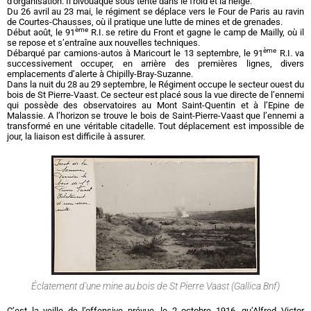
d’organisation. Il bivouaque sous tente dans le froid et la neige.
Du 26 avril au 23 mai, le régiment se déplace vers le Four de Paris au ravin
de Courtes-Chausses, où il pratique une lutte de mines et de grenades.
ème
Début août, le 91
R.I. se retire du Front et gagne le camp de Mailly, où il
se repose et s’entraîne aux nouvelles techniques.
ème
Débarqué par camions-autos à Maricourt le 13 septembre, le 91
R.I. va
successivement occuper, en arrière des premières lignes, divers
emplacements d’alerte à Chipilly-Bray-Suzanne.
Dans la nuit du 28 au 29 septembre, le Régiment occupe le secteur ouest du
bois de St Pierre-Vaast. Ce secteur est placé sous la vue directe de l’ennemi
qui possède des observatoires au Mont Saint-Quentin et à l’Epine de
Malassie. A l’horizon se trouve le bois de Saint-Pierre-Vaast que l’ennemi a
transformé en une véritable citadelle. Tout déplacement est impossible de
jour, la liaison est difficile à assurer.
Éclatement d'une mine au bois de St Pierre Vaast (Gallica Bnf)
C’est la veille de l’offensive prévue, le 2 octobre 1916, qu’Alfred Victor