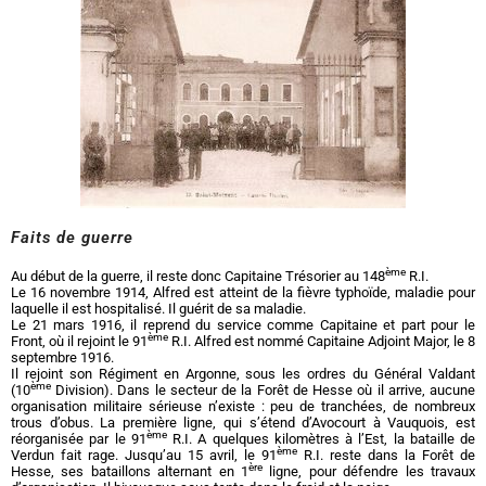
Faits de guerre
ème
Au début de la guerre, il reste donc Capitaine Trésorier au 148
R.I.
Le 16 novembre 1914, Alfred est atteint de la fièvre typhoïde, maladie pour
laquelle il est hospitalisé. Il guérit de sa maladie.
Le 21 mars 1916, il reprend du service comme Capitaine et part pour le
ème
Front, où il rejoint le 91
R.I. Alfred est nommé Capitaine Adjoint Major, le 8
septembre 1916.
Il rejoint son Régiment en Argonne, sous les ordres du Général Valdant
ème
(10
Division). Dans le secteur de la Forêt de Hesse où il arrive, aucune
organisation militaire sérieuse n’existe : peu de tranchées, de nombreux
trous d’obus. La première ligne, qui s’étend d’Avocourt à Vauquois, est
ème
réorganisée par le 91
R.I. A quelques kilomètres à l’Est, la bataille de
ème
Verdun fait rage. Jusqu’au 15 avril, le 91
R.I. reste dans la Forêt de
ère
Hesse, ses bataillons alternant en 1
ligne, pour défendre les travaux