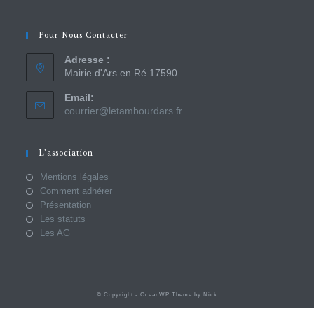
Pour Nous Contacter
Adresse :
Mairie d'Ars en Ré 17590
Email:
courrier@letambourdars.fr
L’association
Mentions légales
Comment adhérer
Présentation
Les statuts
Les AG
© Copyright - OceanWP Theme by Nick