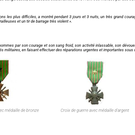
tions les plus difficiles, a montré pendant 3 jours et 3 nuits, un très grand co
lleuses et un tir de barrage très violent ».
ommes par son courage et son sang froid, son activité inlassable, son dévouem
ités militaires, en faisant effectuer des réparations urgentes et importantes sou
vec médaille de bronze
Croix de guerre avec médaille d'argent