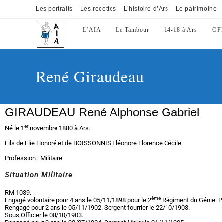
Les portraits
Les recettes
L’histoire d’Ars
Le patrimoine
L’AIA
Le Tambour
14-18 à Ars
OF
René Giraudeau
GIRAUDEAU René Alphonse Gabriel
er
Né le 1
novembre 1880 à Ars.
Fils de Elie Honoré et de BOISSONNIS Eléonore Florence Cécile
Profession : Militaire
Situation Militaire
RM 1039.
ème
Engagé volontaire pour 4 ans le 05/11/1898 pour le 2
Régiment du Génie. P
Rengagé pour 2 ans le 05/11/1902. Sergent fourrier le 22/10/1903.
Sous Officier le 08/10/1903.