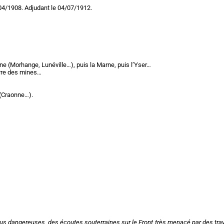
4/1908. Adjudant le 04/07/1912.
e (Morhange, Lunéville…), puis la Marne, puis l’Yser…
erre des mines…
(Craonne…).
 plus dangereuses, des écoutes souterraines sur le Front très menacé par des tra