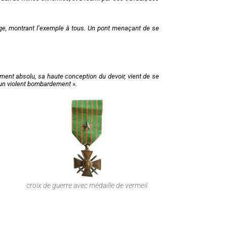
urage, montrant l’exemple à tous. Un pont menaçant de se
ent absolu, sa haute conception du devoir, vient de se
s un violent bombardement ».
croix de guerre avec médaille de vermeil