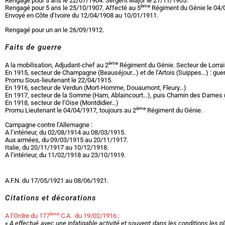
Rengagé pour 3 ans le 22/07/1904. Sergent Major le 21/11/1905.
ème
Rengagé pour 5 ans le 25/10/1907. Affecté au 5
Régiment du Génie le 04/0
Envoyé en Côte d’Ivoire du 12/04/1908 au 10/01/1911.
Rengagé pour un an le 26/09/1912.
Faits de guerre
ème
A la mobilisation, Adjudant-chef au 2
Régiment du Génie. Secteur de Lorrain
En 1915, secteur de Champagne (Beauséjour…) et de l’Artois (Suippes…) : gu
Promu Sous-lieutenant le 22/04/1915.
En 1916, secteur de Verdun (Mort-Homme, Douaumont, Fleury…)
En 1917, secteur de la Somme (Ham, Ablaincourt…), puis Chamin des Dames 
En 1918, secteur de l’Oise (Montdidier…)
ème
Promu Lieutenant le 04/04/1917, toujours au 2
Régiment du Génie.
Campagne contre l’Allemagne :
A l’intérieur, du 02/08/1914 au 08/03/1915.
Aux armées, du 09/03/1915 au 20/11/1917.
Italie, du 20/11/1917 au 10/12/1918.
A l’intérieur, du 11/02/1918 au 23/10/1919.
A.F.N. du 17/05/1921 au 08/06/1921.
Citations et décorations
ème
A l’Ordre du 177
C.A. du 19/02/1916
:
« A effectué avec une infatigable activité et souvent dans les conditions les