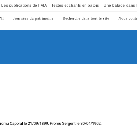
Les publications de l’AIA
Textes et chants en patois
Une balade dans l
NI
Journées du patrimoine
Recherche dans tout le site
Nous conta
romu Caporal le 21/09/1899. Promu Sergent le 30/04/1902.