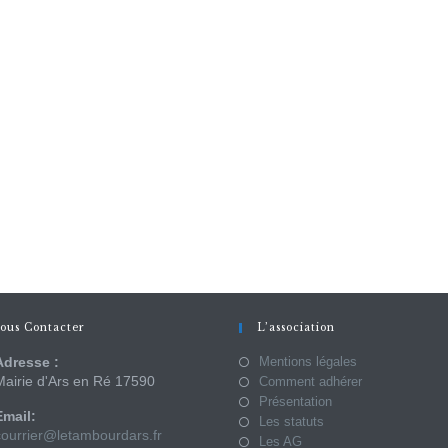
ous Contacter
L’association
Adresse :
Mentions légales
Mairie d'Ars en Ré 17590
Comment adhérer
Présentation
Email:
Les statuts
courrier@letambourdars.fr
Les AG