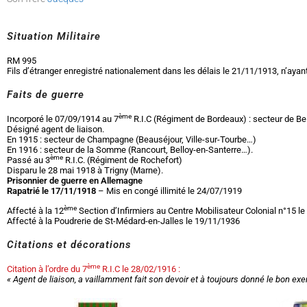
Situation Militaire
RM 995
Fils d’étranger enregistré nationalement dans les délais le 21/11/1913, n’ayan
Faits de guerre
ème
Incorporé le 07/09/1914 au 7
R.I.C (Régiment de Bordeaux) : secteur de Be
Désigné agent de liaison.
En 1915 : secteur de Champagne (Beauséjour, Ville-sur-Tourbe…)
En 1916 : secteur de la Somme (Rancourt, Belloy-en-Santerre…).
ème
Passé au 3
R.I.C. (Régiment de Rochefort)
Disparu le 28 mai 1918 à Trigny (Marne).
Prisonnier de guerre en Allemagne
Rapatrié le 17/11/1918
– Mis en congé illimité le 24/07/1919
ème
Affecté à la 12
Section d’Infirmiers au Centre Mobilisateur Colonial n°15 l
Affecté à la Poudrerie de St-Médard-en-Jalles le 19/11/1936
Citations et décorations
ème
Citation à l’ordre du 7
R.I.C le 28/02/1916 :
« Agent de liaison, a vaillamment fait son devoir et à toujours donné le bon 