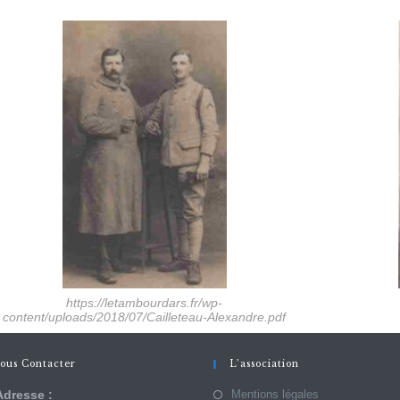
https://letambourdars.fr/wp-
content/uploads/2018/07/Cailleteau-Alexandre.pdf
ous Contacter
L’association
Adresse :
Mentions légales