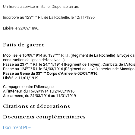
Un frère au service militaire. Dispensé un an.
ème
Incorporé au 123
R.I. de La Rochelle, le 12/11/1895.
Libéré le 22/09/1896.
Faits de guerre
ème
Mobilisé le 16/09/1914 au 138
R.I.T. (Régiment de La Rochelle). Envoyé da
construction de lignes défensives…).
ème
Passé au 237
R.I. le 24/11/1914 (Régiment de Troyes). Combats de l’Artois
ème
Passé au 124
R.I. le 24/03/1916 (Régiment de Laval) : secteur de Massige
ème
Passé au Génie du 33
Corps d’Armée le 02/09/1916.
Libéré le 11/01/1919
Campagne contre l’Allemagne :
A l’intérieur, du 16/09/1914 au 24/03/1916.
Aux armées, du 24/03/1916 au 11/01/1919
Citations et décorations
Documents complémentaires
Document PDF