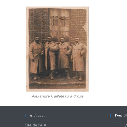
Alexandre Cailleteau à droite
A Propos
Pour N
Site de l'AIA