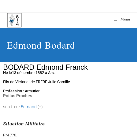
Menu
Edmond Bodard
BODARD Edmond Franck
Né le
13 décembre 1882 à Ars.
Fils de Victor et de FRERE Julie Camille
Profession : Armurier
Poilus Proches
son frère
Fernand
(†)
Situation Militaire
RM 778.