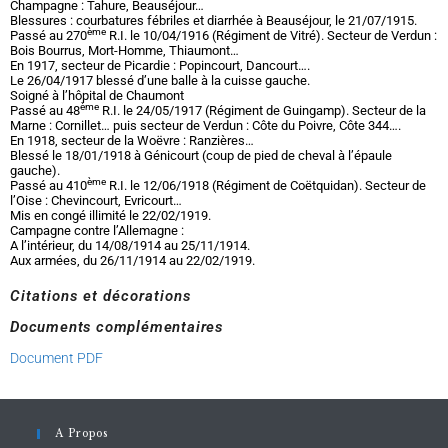
Champagne : Tahure, Beauséjour…
Blessures : courbatures fébriles et diarrhée à Beauséjour, le 21/07/1915.
ème
Passé au 270
R.I. le 10/04/1916 (Régiment de Vitré). Secteur de Verdun :
Bois Bourrus, Mort-Homme, Thiaumont…
En 1917, secteur de Picardie : Popincourt, Dancourt….
Le 26/04/1917 blessé d’une balle à la cuisse gauche.
Soigné à l’hôpital de Chaumont
ème
Passé au 48
R.I. le 24/05/1917 (Régiment de Guingamp). Secteur de la
Marne : Cornillet… puis secteur de Verdun : Côte du Poivre, Côte 344….
En 1918, secteur de la Woëvre : Ranzières…
Blessé le 18/01/1918 à Génicourt (coup de pied de cheval à l’épaule
gauche).
ème
Passé au 410
R.I. le 12/06/1918 (Régiment de Coëtquidan). Secteur de
l’Oise : Chevincourt, Evricourt…
Mis en congé illimité le 22/02/1919.
Campagne contre l’Allemagne :
A l’intérieur, du 14/08/1914 au 25/11/1914.
Aux armées, du 26/11/1914 au 22/02/1919.
Citations et décorations
Documents complémentaires
Document PDF
A Propos