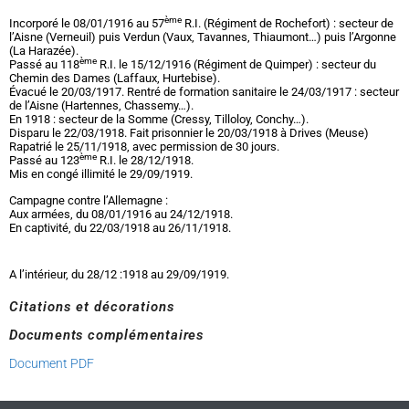
ème
Incorporé le 08/01/1916 au 57
R.I. (Régiment de Rochefort) : secteur de
l’Aisne (Verneuil) puis Verdun (Vaux, Tavannes, Thiaumont…) puis l’Argonne
(La Harazée).
ème
Passé au 118
R.I. le 15/12/1916 (Régiment de Quimper) : secteur du
Chemin des Dames (Laffaux, Hurtebise).
Évacué le 20/03/1917. Rentré de formation sanitaire le 24/03/1917 : secteur
de l’Aisne (Hartennes, Chassemy…).
En 1918 : secteur de la Somme (Cressy, Tilloloy, Conchy…).
Disparu le 22/03/1918. Fait prisonnier le 20/03/1918 à Drives (Meuse)
Rapatrié le 25/11/1918, avec permission de 30 jours.
ème
Passé au 123
R.I. le 28/12/1918.
Mis en congé illimité le 29/09/1919.
Campagne contre l’Allemagne :
Aux armées, du 08/01/1916 au 24/12/1918.
En captivité, du 22/03/1918 au 26/11/1918.
A l’intérieur, du 28/12 :1918 au 29/09/1919.
Citations et décorations
Documents complémentaires
Document PDF