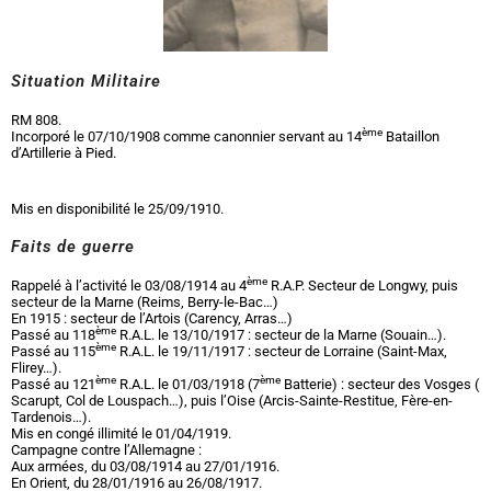
Situation Militaire
RM 808.
ème
Incorporé le 07/10/1908 comme canonnier servant au 14
Bataillon
d’Artillerie à Pied.
Mis en disponibilité le 25/09/1910.
Faits de guerre
ème
Rappelé à l’activité le 03/08/1914 au 4
R.A.P. Secteur de Longwy, puis
secteur de la Marne (Reims, Berry-le-Bac…)
En 1915 : secteur de l’Artois (Carency, Arras…)
ème
Passé au 118
R.A.L. le 13/10/1917 : secteur de la Marne (Souain…).
ème
Passé au 115
R.A.L. le 19/11/1917 : secteur de Lorraine (Saint-Max,
Flirey…).
ème
ème
Passé au 121
R.A.L. le 01/03/1918 (7
Batterie) : secteur des Vosges (
Scarupt, Col de Louspach…), puis l’Oise (Arcis-Sainte-Restitue, Fère-en-
Tardenois…).
Mis en congé illimité le 01/04/1919.
Campagne contre l’Allemagne :
Aux armées, du 03/08/1914 au 27/01/1916.
En Orient, du 28/01/1916 au 26/08/1917.