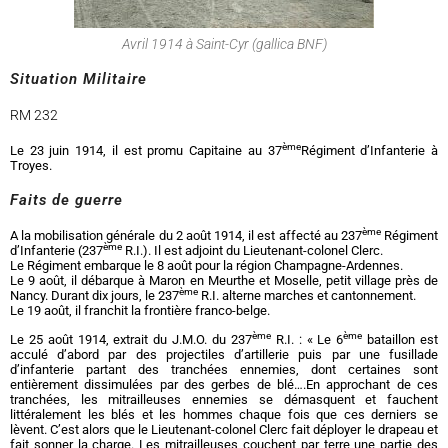
Avril 1914 à Saint-Cyr (gallica BNF)
Situation Militaire
RM 232
ème
Le 23 juin 1914, il est promu Capitaine au 37
Régiment d’Infanterie à
Troyes.
Faits de guerre
ème
A la mobilisation générale du 2 août 1914, il est affecté au 237
Régiment
ème
d’Infanterie (237
R.I.). Il est adjoint du Lieutenant-colonel Clerc.
Le Régiment embarque le 8 août pour la région Champagne-Ardennes.
Le 9 août, il débarque à Maron en Meurthe et Moselle, petit village près de
ème
Nancy. Durant dix jours, le 237
R.I. alterne marches et cantonnement.
Le 19 août, il franchit la frontière franco-belge.
ème
ème
Le 25 août 1914, extrait du J.M.O. du 237
R.I. : « Le 6
bataillon est
acculé d’abord par des projectiles d’artillerie puis par une fusillade
d’infanterie partant des tranchées ennemies, dont certaines sont
entièrement dissimulées par des gerbes de blé….En approchant de ces
tranchées, les mitrailleuses ennemies se démasquent et fauchent
littéralement les blés et les hommes chaque fois que ces derniers se
lèvent. C’est alors que le Lieutenant-colonel Clerc fait déployer le drapeau et
fait sonner la charge. Les mitrailleuses couchent par terre une partie des