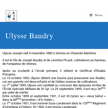
Menu
Ulysse Baudry
Ulysse Joseph naît 5 novembre 1880 à Vérines en Charente-Maritime.
Il est le fils de Joseph Baudry et de Léontine Picard, cultivateurs au hameau
de Fompatour de Vérines.
Après sa scolarité à l’école primaire, il obtient le Certificat d’Études
Primaires.
Le 15 octobre 1903, Ulysse obtient une bourse pour poursuivre ses études,
car ses parents ont deux enfants et de faibles revenus de cultivateurs.
er
Le 1
juillet 1899, Ulysse est candidat au concours des épreuves écrites de
ème
l’École Spéciale Militaire de St Cyr. Le 29 septembre 1899, il est reçu 36
par ordre de mérite.
Entre octobre 1899 et septembre 1901, il est St-Cyrien au « vieux bahut »
ème
dans la 84
promotion « d’In Salah ».
er
ème
Le 1
octobre 1901, il est nommé Sous-Lieutenant dans le 125
Régiment
d’Infanterie à Poitiers. En 1903, il est promu Lieutenant.