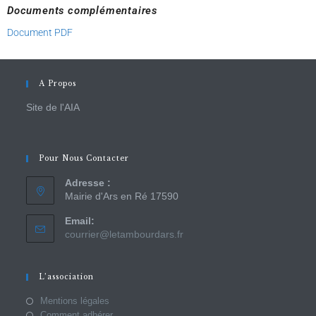
Documents complémentaires
Document PDF
A Propos
Site de l'AIA
Pour Nous Contacter
Adresse :
Mairie d'Ars en Ré 17590
Email:
courrier@letambourdars.fr
L’association
Mentions légales
Comment adhérer