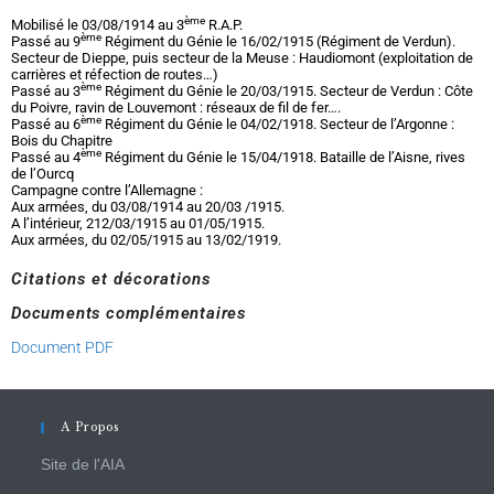
ème
Mobilisé le 03/08/1914 au 3
R.A.P.
ème
Passé au 9
Régiment du Génie le 16/02/1915 (Régiment de Verdun).
Secteur de Dieppe, puis secteur de la Meuse : Haudiomont (exploitation de
carrières et réfection de routes…)
ème
Passé au 3
Régiment du Génie le 20/03/1915. Secteur de Verdun : Côte
du Poivre, ravin de Louvemont : réseaux de fil de fer….
ème
Passé au 6
Régiment du Génie le 04/02/1918. Secteur de l’Argonne :
Bois du Chapitre
ème
Passé au 4
Régiment du Génie le 15/04/1918. Bataille de l’Aisne, rives
de l’Ourcq
Campagne contre l’Allemagne :
Aux armées, du 03/08/1914 au 20/03 /1915.
A l’intérieur, 212/03/1915 au 01/05/1915.
Aux armées, du 02/05/1915 au 13/02/1919.
Citations et décorations
Documents complémentaires
Document PDF
A Propos
Site de l'AIA