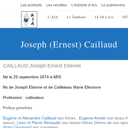
Les portraits
Les recettes
L’histoire d’Ars
Le patrimoine
L’AIA
Le Tambour
14-18 à Ars
OF
Joseph (Ernest) Caillaud
CAILLAUD Joseph Ernest Etienne
Né le 25 septembre 1874 à ARS
fils de Joseph Etienne et de Cailleteau Marie Eléonore
Profession : cultivateur
Poilus proches
Eugène
et
Alexandre Caillaud
ses frères ,
Eugène Amelin
son beau-fr
soeur),
Léon
et
Pierre Renaudin
ses beaux-frères (frères de son épo
Victor Goumard
ses compères