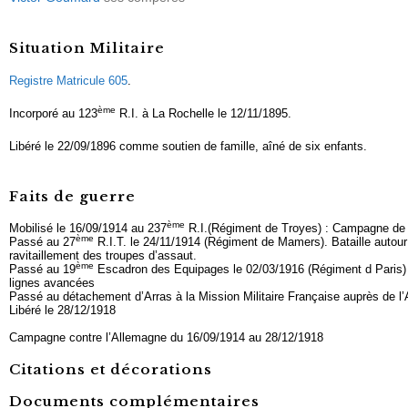
Situation Militaire
Registre Matricule 605
.
ème
Incorporé au 123
R.I. à La Rochelle le 12/11/1895.
Libéré le 22/09/1896 comme soutien de famille, aîné de six enfants.
Faits de guerre
ème
Mobilisé le 16/09/1914 au 237
R.I.(Régiment de Troyes) : Campagne de L
ème
Passé au 27
R.I.T. le 24/11/1914 (Régiment de Mamers). Bataille autour 
ravitaillement des troupes d’assaut.
ème
Passé au 19
Escadron des Equipages le 02/03/1916 (Régiment d Paris) :
lignes avancées
Passé au détachement d’Arras à la Mission Militaire Française auprès de l’
Libéré le 28/12/1918
Campagne contre l’Allemagne du 16/09/1914 au 28/12/1918
Citations et décorations
Documents complémentaires